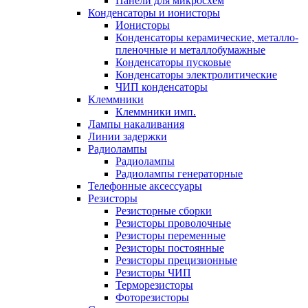
Панели для микросхем
Конденсаторы и ионисторы
Ионисторы
Конденсаторы керамические, металло-
пленочные и металлобумажные
Конденсаторы пусковые
Конденсаторы электролитические
ЧИП конденсаторы
Клеммники
Клеммники имп.
Лампы накаливания
Линии задержки
Радиолампы
Радиолампы
Радиолампы генераторные
Телефонные аксессуары
Резисторы
Резисторные сборки
Резисторы проволочные
Резисторы переменные
Резисторы постоянные
Резисторы прецизионные
Резисторы ЧИП
Терморезисторы
Фоторезисторы