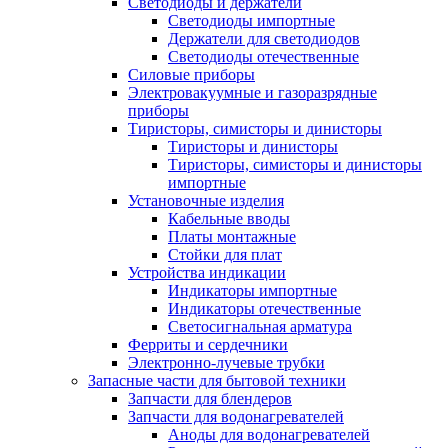
Светодиоды и держатели
Светодиоды импортные
Держатели для светодиодов
Светодиоды отечественные
Силовые приборы
Электровакуумные и газоразрядные
приборы
Тиристоры, симисторы и динисторы
Тиристоры и динисторы
Тиристоры, симисторы и динисторы
импортные
Установочные изделия
Кабельные вводы
Платы монтажные
Стойки для плат
Устройства индикации
Индикаторы импортные
Индикаторы отечественные
Светосигнальная арматура
Ферриты и сердечники
Электронно-лучевые трубки
Запасные части для бытовой техники
Запчасти для блендеров
Запчасти для водонагревателей
Аноды для водонагревателей