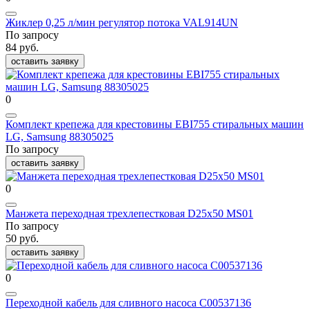
Жиклер 0,25 л/мин регулятор потока VAL914UN
По запросу
84 руб.
оставить заявку
0
Комплект крепежа для крестовины EBI755 стиральных машин
LG, Samsung 88305025
По запросу
оставить заявку
0
Манжета переходная трехлепестковая D25х50 MS01
По запросу
50 руб.
оставить заявку
0
Переходной кабель для сливного насоса C00537136