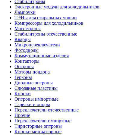
Стабилитроны
Электронные модули для холодильников
Лампочки
ТЭНы для стиральных машин
Компрессоры для холодильников
Магнетроны
Стабилитроны отечественные
Кварцы
Микропереключатели
Фотодиоды
Коммутационные изделия
Контакторы
Оптроны
Моторы поддона
Герконы
Диодные оптроны
Слюдяные пластины
Кнопки
Оптроны импортные
Тарелки и опоры
Переключатели отечественные
Прочие
Переключатели импортные
Тиристорные оптроны
Кнопки миниатюрные