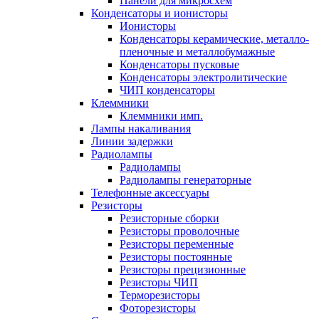
Панели для микросхем
Конденсаторы и ионисторы
Ионисторы
Конденсаторы керамические, металло-
пленочные и металлобумажные
Конденсаторы пусковые
Конденсаторы электролитические
ЧИП конденсаторы
Клеммники
Клеммники имп.
Лампы накаливания
Линии задержки
Радиолампы
Радиолампы
Радиолампы генераторные
Телефонные аксессуары
Резисторы
Резисторные сборки
Резисторы проволочные
Резисторы переменные
Резисторы постоянные
Резисторы прецизионные
Резисторы ЧИП
Терморезисторы
Фоторезисторы