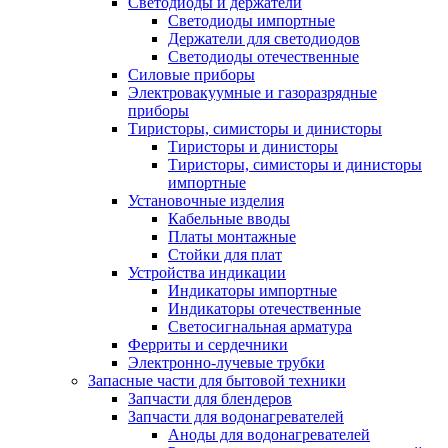
Светодиоды и держатели
Светодиоды импортные
Держатели для светодиодов
Светодиоды отечественные
Силовые приборы
Электровакуумные и газоразрядные
приборы
Тиристоры, симисторы и динисторы
Тиристоры и динисторы
Тиристоры, симисторы и динисторы
импортные
Установочные изделия
Кабельные вводы
Платы монтажные
Стойки для плат
Устройства индикации
Индикаторы импортные
Индикаторы отечественные
Светосигнальная арматура
Ферриты и сердечники
Электронно-лучевые трубки
Запасные части для бытовой техники
Запчасти для блендеров
Запчасти для водонагревателей
Аноды для водонагревателей