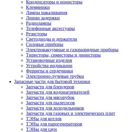
Конденсаторы и ионисторы
Клеммники
Лампы накаливания
Линии задержки
Радиолампы
Телефонные аксессуары
Резисторы
Светодиоды и держатели
Силовые приборы
Электровакуумные и газоразрядные приборы
Тиристоры, симисторы и динисторы
Установочные изделия
Устройства индикации
Ферриты и сердечники
Электронно-лучевые трубки
Запасные части для бытовой техники
Запчасти для блендеров
Запчасти для водонагревателей
Запчасти для мясорубок
Запчасти для пылесосов
Запчасти для холодильников
Запчасти для газовых и электрических плит
ТЭНы для котлов
ТЭНы для парогенераторов
ТЭНы для саун