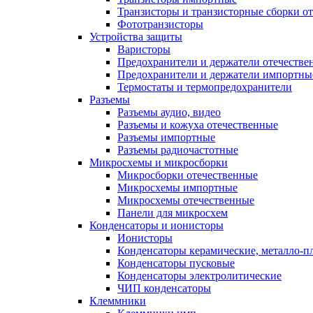
Транзисторы и транзисторные сборки о
Фототранзисторы
Устройства защиты
Варисторы
Предохранители и держатели отечестве
Предохранители и держатели импортны
Термостаты и термопредохранители
Разъемы
Разъемы аудио, видео
Разъемы и кожуха отечественные
Разъемы импортные
Разъемы радиочастотные
Микросхемы и микросборки
Микросборки отечественные
Микросхемы импортные
Микросхемы отечественные
Панели для микросхем
Конденсаторы и ионисторы
Ионисторы
Конденсаторы керамические, металло-
Конденсаторы пусковые
Конденсаторы электролитические
ЧИП конденсаторы
Клеммники