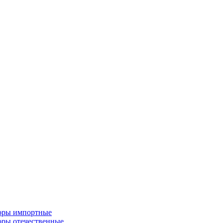
торы импортные
оры отечественные