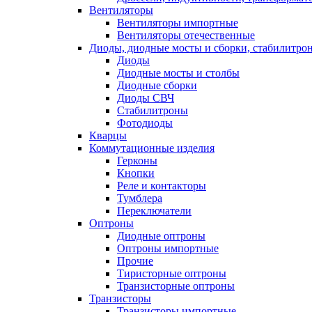
Вентиляторы
Вентиляторы импортные
Вентиляторы отечественные
Диоды, диодные мосты и сборки, стабилитро
Диоды
Диодные мосты и столбы
Диодные сборки
Диоды СВЧ
Стабилитроны
Фотодиоды
Кварцы
Коммутационные изделия
Герконы
Кнопки
Реле и контакторы
Тумблера
Переключатели
Оптроны
Диодные оптроны
Оптроны импортные
Прочие
Тиристорные оптроны
Транзисторные оптроны
Транзисторы
Транзисторы импортные