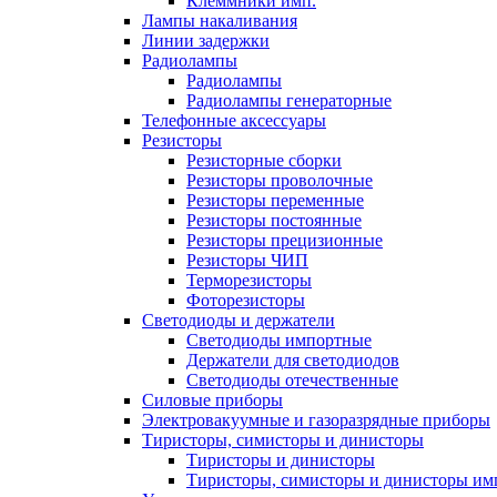
Клеммники имп.
Лампы накаливания
Линии задержки
Радиолампы
Радиолампы
Радиолампы генераторные
Телефонные аксессуары
Резисторы
Резисторные сборки
Резисторы проволочные
Резисторы переменные
Резисторы постоянные
Резисторы прецизионные
Резисторы ЧИП
Терморезисторы
Фоторезисторы
Светодиоды и держатели
Светодиоды импортные
Держатели для светодиодов
Светодиоды отечественные
Силовые приборы
Электровакуумные и газоразрядные приборы
Тиристоры, симисторы и динисторы
Тиристоры и динисторы
Тиристоры, симисторы и динисторы им