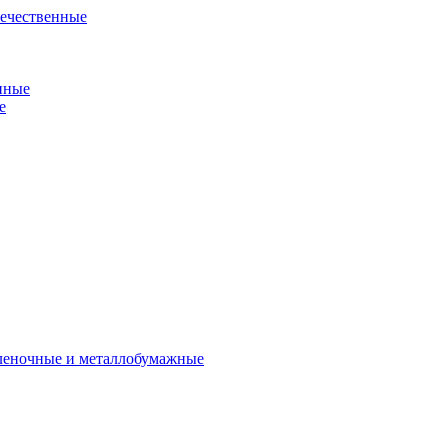
течественные
нные
е
пленочные и металлобумажные