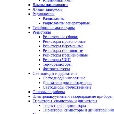
Клеммники имп.
Лампы накаливания
Линии задержки
Радиолампы
Радиолампы
Радиолампы генераторные
Телефонные аксессуары
Резисторы
Резисторные сборки
Резисторы проволочные
Резисторы переменные
Резисторы постоянные
Резисторы прецизионные
Резисторы ЧИП
Терморезисторы
Фоторезисторы
Светодиоды и держатели
Светодиоды импортные
Держатели для светодиодов
Светодиоды отечественные
Силовые приборы
Электровакуумные и газоразрядные приборы
Тиристоры, симисторы и динисторы
Тиристоры и динисторы
Тиристоры, симисторы и динисторы им