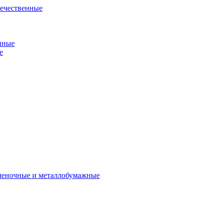
течественные
нные
е
пленочные и металлобумажные