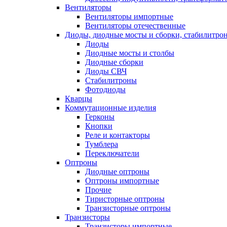
Вентиляторы
Вентиляторы импортные
Вентиляторы отечественные
Диоды, диодные мосты и сборки, стабилитро
Диоды
Диодные мосты и столбы
Диодные сборки
Диоды СВЧ
Стабилитроны
Фотодиоды
Кварцы
Коммутационные изделия
Герконы
Кнопки
Реле и контакторы
Тумблера
Переключатели
Оптроны
Диодные оптроны
Оптроны импортные
Прочие
Тиристорные оптроны
Транзисторные оптроны
Транзисторы
Транзисторы импортные