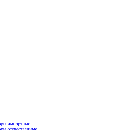
торы импортные
оры отечественные