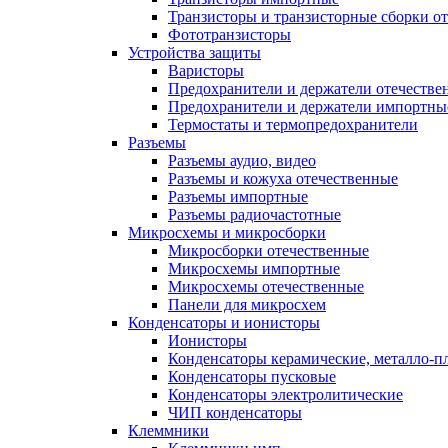
Транзисторы и транзисторные сборки о
Фототранзисторы
Устройства защиты
Варисторы
Предохранители и держатели отечестве
Предохранители и держатели импортны
Термостаты и термопредохранители
Разъемы
Разъемы аудио, видео
Разъемы и кожуха отечественные
Разъемы импортные
Разъемы радиочастотные
Микросхемы и микросборки
Микросборки отечественные
Микросхемы импортные
Микросхемы отечественные
Панели для микросхем
Конденсаторы и ионисторы
Ионисторы
Конденсаторы керамические, металло-
Конденсаторы пусковые
Конденсаторы электролитические
ЧИП конденсаторы
Клеммники