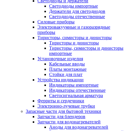
Светодиоды и держатели
Светодиоды импортные
Держатели для светодиодов
Светодиоды отечественные
Силовые приборы
Электровакуумные и газоразрядные
приборы
Тиристоры, симисторы и динисторы
Тиристоры и динисторы
Тиристоры, симисторы и динисторы
импортные
Установочные изделия
Кабельные вводы
Платы монтажные
Стойки для плат
Устройства индикации
Индикаторы импортные
Индикаторы отечественные
Светосигнальная арматура
Ферриты и сердечники
Электронно-лучевые трубки
Запасные части для бытовой техники
Запчасти для блендеров
Запчасти для водонагревателей
Аноды для водонагревателей