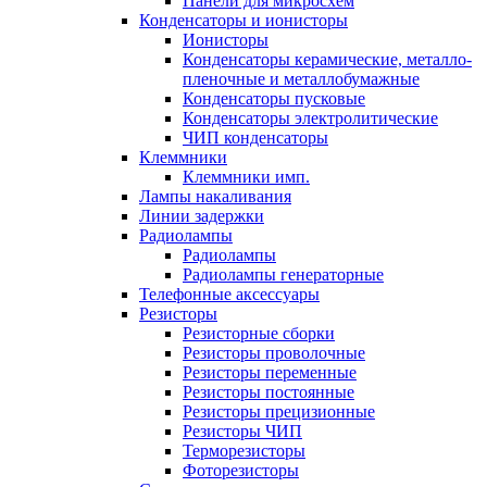
Панели для микросхем
Конденсаторы и ионисторы
Ионисторы
Конденсаторы керамические, металло-
пленочные и металлобумажные
Конденсаторы пусковые
Конденсаторы электролитические
ЧИП конденсаторы
Клеммники
Клеммники имп.
Лампы накаливания
Линии задержки
Радиолампы
Радиолампы
Радиолампы генераторные
Телефонные аксессуары
Резисторы
Резисторные сборки
Резисторы проволочные
Резисторы переменные
Резисторы постоянные
Резисторы прецизионные
Резисторы ЧИП
Терморезисторы
Фоторезисторы