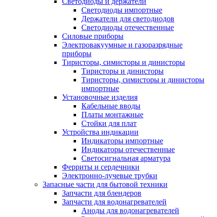
Светодиоды и держатели
Светодиоды импортные
Держатели для светодиодов
Светодиоды отечественные
Силовые приборы
Электровакуумные и газоразрядные
приборы
Тиристоры, симисторы и динисторы
Тиристоры и динисторы
Тиристоры, симисторы и динисторы
импортные
Установочные изделия
Кабельные вводы
Платы монтажные
Стойки для плат
Устройства индикации
Индикаторы импортные
Индикаторы отечественные
Светосигнальная арматура
Ферриты и сердечники
Электронно-лучевые трубки
Запасные части для бытовой техники
Запчасти для блендеров
Запчасти для водонагревателей
Аноды для водонагревателей