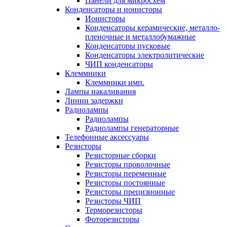
Панели для микросхем
Конденсаторы и ионисторы
Ионисторы
Конденсаторы керамические, металло-
пленочные и металлобумажные
Конденсаторы пусковые
Конденсаторы электролитические
ЧИП конденсаторы
Клеммники
Клеммники имп.
Лампы накаливания
Линии задержки
Радиолампы
Радиолампы
Радиолампы генераторные
Телефонные аксессуары
Резисторы
Резисторные сборки
Резисторы проволочные
Резисторы переменные
Резисторы постоянные
Резисторы прецизионные
Резисторы ЧИП
Терморезисторы
Фоторезисторы