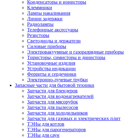
Конденсаторы и ионисторы
Клеммники
Лампы накаливания
Линии задержки
Радиолампы
Телефонные аксессуары
Резисторы
Светодиоды и держатели
Силовые приборы
Электровакуумные и газоразрядные приборы
Тиристоры, симисторы и динисторы
Установочные изделия
Устройства индикации
Ферриты и сердечники
Электронно-лучевые трубки
Запасные части для бытовой техники
Запчасти для блендеров
Запчасти для водонагревателей
Запчасти для мясорубок
Запчасти для пылесосов
Запчасти для холодильников
Запчасти для газовых и электрических плит
ТЭНы для котлов
ТЭНы для парогенераторов
ТЭНы для саун