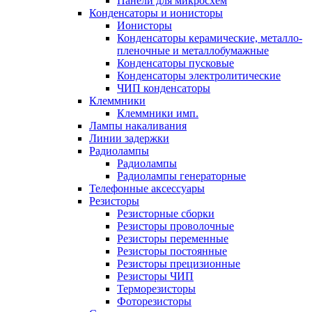
Панели для микросхем
Конденсаторы и ионисторы
Ионисторы
Конденсаторы керамические, металло-
пленочные и металлобумажные
Конденсаторы пусковые
Конденсаторы электролитические
ЧИП конденсаторы
Клеммники
Клеммники имп.
Лампы накаливания
Линии задержки
Радиолампы
Радиолампы
Радиолампы генераторные
Телефонные аксессуары
Резисторы
Резисторные сборки
Резисторы проволочные
Резисторы переменные
Резисторы постоянные
Резисторы прецизионные
Резисторы ЧИП
Терморезисторы
Фоторезисторы