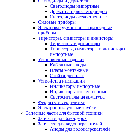
Светодиоды и держатели
Светодиоды импортные
Держатели для светодиодов
Светодиоды отечественные
Силовые приборы
Электровакуумные и газоразрядные
приборы
Тиристоры, симисторы и динисторы
Тиристоры и динисторы
Тиристоры, симисторы и динисторы
импортные
Установочные изделия
Кабельные вводы
Платы монтажные
Стойки для плат
Устройства индикации
Индикаторы импортные
Индикаторы отечественные
Светосигнальная арматура
Ферриты и сердечники
Электронно-лучевые трубки
Запасные части для бытовой техники
Запчасти для блендеров
Запчасти для водонагревателей
Аноды для водонагревателей