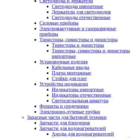
Светодиоды и держатели
Светодиоды импортные
Держатели для светодиодов
Светодиоды отечественные
Силовые приборы
Электровакуумные и газоразрядные
приборы
Тиристоры, симисторы и динисторы
Тиристоры и динисторы
Тиристоры, симисторы и динисторы
импортные
Установочные изделия
Кабельные вводы
Платы монтажные
Стойки для плат
Устройства индикации
Индикаторы импортные
Индикаторы отечественные
Светосигнальная арматура
Ферриты и сердечники
Электронно-лучевые трубки
Запасные части для бытовой техники
Запчасти для блендеров
Запчасти для водонагревателей
Аноды для водонагревателей