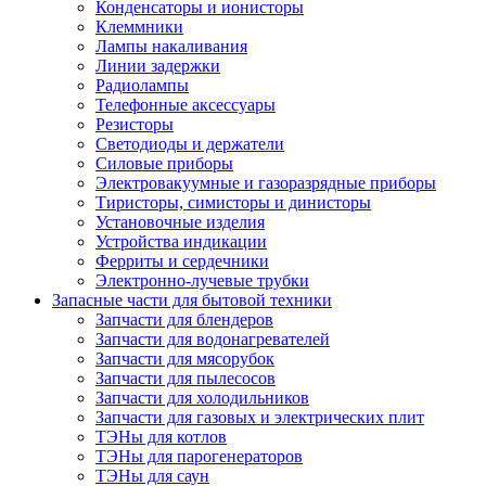
Конденсаторы и ионисторы
Клеммники
Лампы накаливания
Линии задержки
Радиолампы
Телефонные аксессуары
Резисторы
Светодиоды и держатели
Силовые приборы
Электровакуумные и газоразрядные приборы
Тиристоры, симисторы и динисторы
Установочные изделия
Устройства индикации
Ферриты и сердечники
Электронно-лучевые трубки
Запасные части для бытовой техники
Запчасти для блендеров
Запчасти для водонагревателей
Запчасти для мясорубок
Запчасти для пылесосов
Запчасти для холодильников
Запчасти для газовых и электрических плит
ТЭНы для котлов
ТЭНы для парогенераторов
ТЭНы для саун