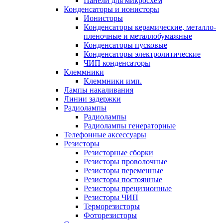
Панели для микросхем
Конденсаторы и ионисторы
Ионисторы
Конденсаторы керамические, металло-
пленочные и металлобумажные
Конденсаторы пусковые
Конденсаторы электролитические
ЧИП конденсаторы
Клеммники
Клеммники имп.
Лампы накаливания
Линии задержки
Радиолампы
Радиолампы
Радиолампы генераторные
Телефонные аксессуары
Резисторы
Резисторные сборки
Резисторы проволочные
Резисторы переменные
Резисторы постоянные
Резисторы прецизионные
Резисторы ЧИП
Терморезисторы
Фоторезисторы