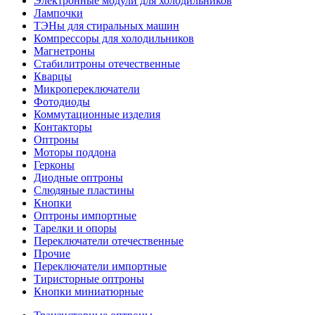
Электронные модули для холодильников
Лампочки
ТЭНы для стиральных машин
Компрессоры для холодильников
Магнетроны
Стабилитроны отечественные
Кварцы
Микропереключатели
Фотодиоды
Коммутационные изделия
Контакторы
Оптроны
Моторы поддона
Герконы
Диодные оптроны
Слюдяные пластины
Кнопки
Оптроны импортные
Тарелки и опоры
Переключатели отечественные
Прочие
Переключатели импортные
Тиристорные оптроны
Кнопки миниатюрные