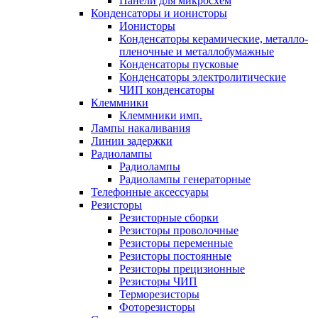
Панели для микросхем
Конденсаторы и ионисторы
Ионисторы
Конденсаторы керамические, металло-
пленочные и металлобумажные
Конденсаторы пусковые
Конденсаторы электролитические
ЧИП конденсаторы
Клеммники
Клеммники имп.
Лампы накаливания
Линии задержки
Радиолампы
Радиолампы
Радиолампы генераторные
Телефонные аксессуары
Резисторы
Резисторные сборки
Резисторы проволочные
Резисторы переменные
Резисторы постоянные
Резисторы прецизионные
Резисторы ЧИП
Терморезисторы
Фоторезисторы