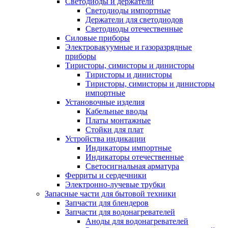
Светодиоды и держатели
Светодиоды импортные
Держатели для светодиодов
Светодиоды отечественные
Силовые приборы
Электровакуумные и газоразрядные
приборы
Тиристоры, симисторы и динисторы
Тиристоры и динисторы
Тиристоры, симисторы и динисторы
импортные
Установочные изделия
Кабельные вводы
Платы монтажные
Стойки для плат
Устройства индикации
Индикаторы импортные
Индикаторы отечественные
Светосигнальная арматура
Ферриты и сердечники
Электронно-лучевые трубки
Запасные части для бытовой техники
Запчасти для блендеров
Запчасти для водонагревателей
Аноды для водонагревателей