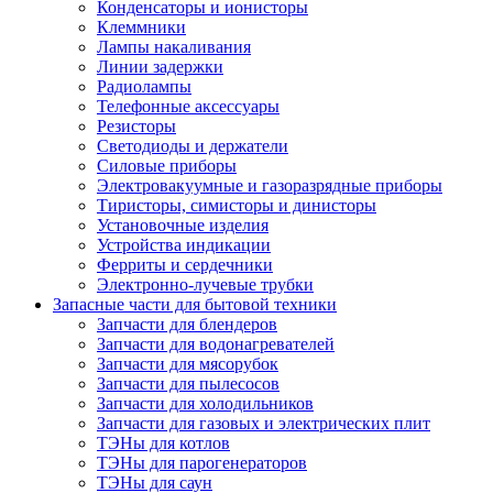
Конденсаторы и ионисторы
Клеммники
Лампы накаливания
Линии задержки
Радиолампы
Телефонные аксессуары
Резисторы
Светодиоды и держатели
Силовые приборы
Электровакуумные и газоразрядные приборы
Тиристоры, симисторы и динисторы
Установочные изделия
Устройства индикации
Ферриты и сердечники
Электронно-лучевые трубки
Запасные части для бытовой техники
Запчасти для блендеров
Запчасти для водонагревателей
Запчасти для мясорубок
Запчасти для пылесосов
Запчасти для холодильников
Запчасти для газовых и электрических плит
ТЭНы для котлов
ТЭНы для парогенераторов
ТЭНы для саун