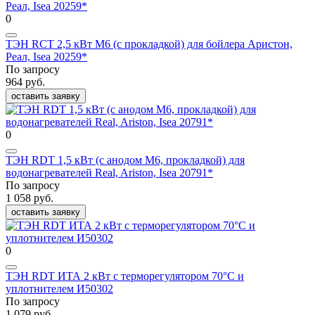
0
ТЭН RCT 2,5 кВт M6 (с прокладкой) для бойлера Аристон,
Реал, Isea 20259*
По запросу
964 руб.
оставить заявку
0
ТЭН RDT 1,5 кВт (с анодом М6, прокладкой) для
водонагревателей Real, Ariston, Isea 20791*
По запросу
1 058 руб.
оставить заявку
0
ТЭН RDT ИТА 2 кВт с терморегулятором 70°C и
уплотнителем И50302
По запросу
1 079 руб.