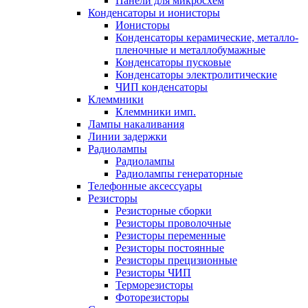
Панели для микросхем
Конденсаторы и ионисторы
Ионисторы
Конденсаторы керамические, металло-
пленочные и металлобумажные
Конденсаторы пусковые
Конденсаторы электролитические
ЧИП конденсаторы
Клеммники
Клеммники имп.
Лампы накаливания
Линии задержки
Радиолампы
Радиолампы
Радиолампы генераторные
Телефонные аксессуары
Резисторы
Резисторные сборки
Резисторы проволочные
Резисторы переменные
Резисторы постоянные
Резисторы прецизионные
Резисторы ЧИП
Терморезисторы
Фоторезисторы