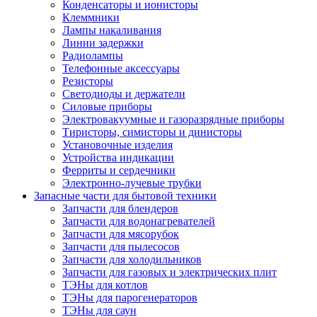
Конденсаторы и ионисторы
Клеммники
Лампы накаливания
Линии задержки
Радиолампы
Телефонные аксессуары
Резисторы
Светодиоды и держатели
Силовые приборы
Электровакуумные и газоразрядные приборы
Тиристоры, симисторы и динисторы
Установочные изделия
Устройства индикации
Ферриты и сердечники
Электронно-лучевые трубки
Запасные части для бытовой техники
Запчасти для блендеров
Запчасти для водонагревателей
Запчасти для мясорубок
Запчасти для пылесосов
Запчасти для холодильников
Запчасти для газовых и электрических плит
ТЭНы для котлов
ТЭНы для парогенераторов
ТЭНы для саун