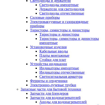
Светодиоды и держатели
Светодиоды импортные
Держатели для светодиодов
Светодиоды отечественные
Силовые приборы
Электровакуумные и газоразрядные
приборы
Тиристоры, симисторы и динисторы
Тиристоры и динисторы
Тиристоры, симисторы и динисторы
импортные
Установочные изделия
Кабельные вводы
Платы монтажные
Стойки для плат
Устройства индикации
Индикаторы импортные
Индикаторы отечественные
Светосигнальная арматура
Ферриты и сердечники
Электронно-лучевые трубки
Запасные части для бытовой техники
Запчасти для блендеров
Запчасти для водонагревателей
Аноды для водонагревателей