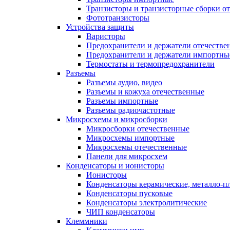
Транзисторы и транзисторные сборки о
Фототранзисторы
Устройства защиты
Варисторы
Предохранители и держатели отечестве
Предохранители и держатели импортны
Термостаты и термопредохранители
Разъемы
Разъемы аудио, видео
Разъемы и кожуха отечественные
Разъемы импортные
Разъемы радиочастотные
Микросхемы и микросборки
Микросборки отечественные
Микросхемы импортные
Микросхемы отечественные
Панели для микросхем
Конденсаторы и ионисторы
Ионисторы
Конденсаторы керамические, металло-
Конденсаторы пусковые
Конденсаторы электролитические
ЧИП конденсаторы
Клеммники