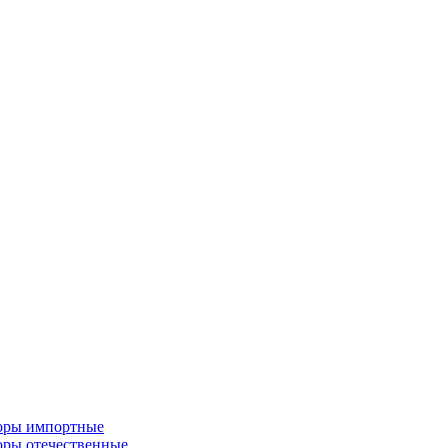
торы импортные
оры отечественные