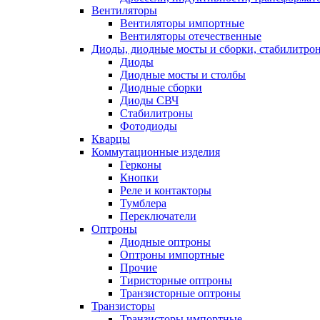
Вентиляторы
Вентиляторы импортные
Вентиляторы отечественные
Диоды, диодные мосты и сборки, стабилитро
Диоды
Диодные мосты и столбы
Диодные сборки
Диоды СВЧ
Стабилитроны
Фотодиоды
Кварцы
Коммутационные изделия
Герконы
Кнопки
Реле и контакторы
Тумблера
Переключатели
Оптроны
Диодные оптроны
Оптроны импортные
Прочие
Тиристорные оптроны
Транзисторные оптроны
Транзисторы
Транзисторы импортные