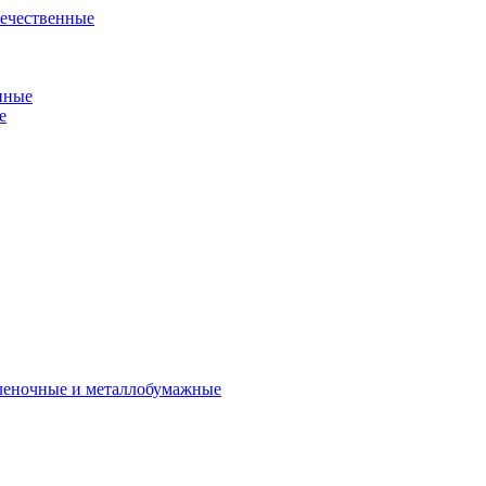
течественные
нные
е
пленочные и металлобумажные