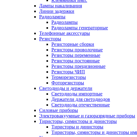
Клеммники имп.
Лампы накаливания
Линии задержки
Радиолампы
Радиолампы
Радиолампы генераторные
Телефонные аксессуары
Резисторы
Резисторные сборки
Резисторы проволочные
Резисторы переменные
Резисторы постоянные
Резисторы прецизионные
Резисторы ЧИП
Терморезисторы
Фоторезисторы
Светодиоды и держатели
Светодиоды импортные
Держатели для светодиодов
Светодиоды отечественные
Силовые приборы
Электровакуумные и газоразрядные приборы
Тиристоры, симисторы и динисторы
Тиристоры и динисторы
Тиристоры, симисторы и динисторы им