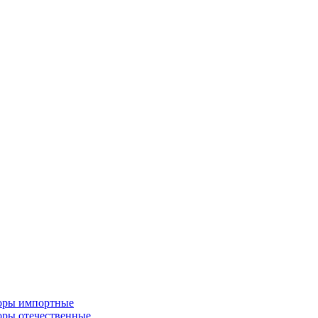
торы импортные
оры отечественные