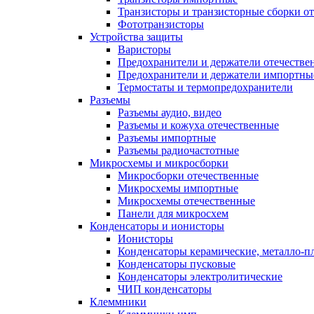
Транзисторы и транзисторные сборки о
Фототранзисторы
Устройства защиты
Варисторы
Предохранители и держатели отечестве
Предохранители и держатели импортны
Термостаты и термопредохранители
Разъемы
Разъемы аудио, видео
Разъемы и кожуха отечественные
Разъемы импортные
Разъемы радиочастотные
Микросхемы и микросборки
Микросборки отечественные
Микросхемы импортные
Микросхемы отечественные
Панели для микросхем
Конденсаторы и ионисторы
Ионисторы
Конденсаторы керамические, металло-
Конденсаторы пусковые
Конденсаторы электролитические
ЧИП конденсаторы
Клеммники