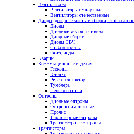
Вентиляторы
Вентиляторы импортные
Вентиляторы отечественные
Диоды, диодные мосты и сборки, стабилитро
Диоды
Диодные мосты и столбы
Диодные сборки
Диоды СВЧ
Стабилитроны
Фотодиоды
Кварцы
Коммутационные изделия
Герконы
Кнопки
Реле и контакторы
Тумблера
Переключатели
Оптроны
Диодные оптроны
Оптроны импортные
Прочие
Тиристорные оптроны
Транзисторные оптроны
Транзисторы
Транзисторы импортные