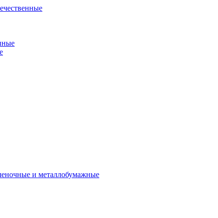
течественные
нные
е
пленочные и металлобумажные