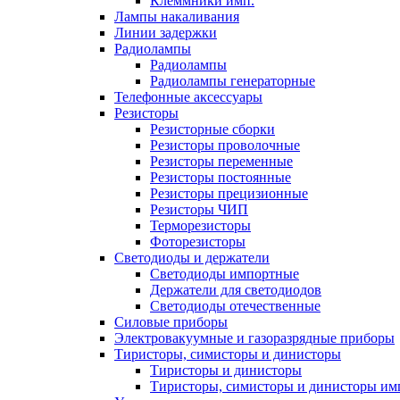
Клеммники имп.
Лампы накаливания
Линии задержки
Радиолампы
Радиолампы
Радиолампы генераторные
Телефонные аксессуары
Резисторы
Резисторные сборки
Резисторы проволочные
Резисторы переменные
Резисторы постоянные
Резисторы прецизионные
Резисторы ЧИП
Терморезисторы
Фоторезисторы
Светодиоды и держатели
Светодиоды импортные
Держатели для светодиодов
Светодиоды отечественные
Силовые приборы
Электровакуумные и газоразрядные приборы
Тиристоры, симисторы и динисторы
Тиристоры и динисторы
Тиристоры, симисторы и динисторы им