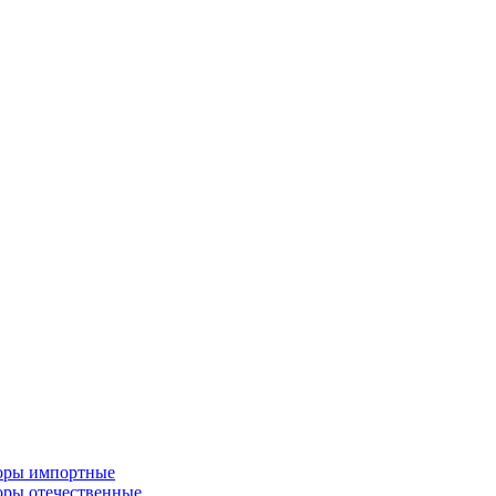
торы импортные
оры отечественные