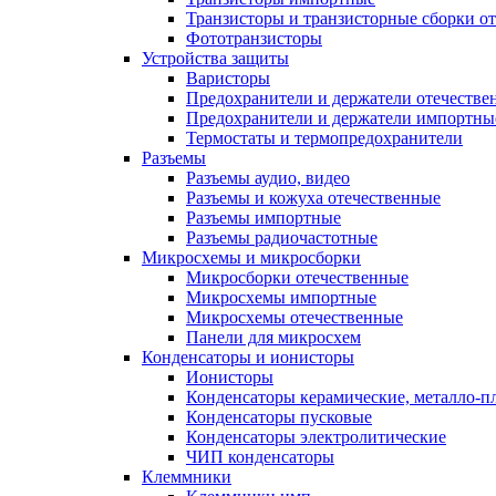
Транзисторы и транзисторные сборки о
Фототранзисторы
Устройства защиты
Варисторы
Предохранители и держатели отечестве
Предохранители и держатели импортны
Термостаты и термопредохранители
Разъемы
Разъемы аудио, видео
Разъемы и кожуха отечественные
Разъемы импортные
Разъемы радиочастотные
Микросхемы и микросборки
Микросборки отечественные
Микросхемы импортные
Микросхемы отечественные
Панели для микросхем
Конденсаторы и ионисторы
Ионисторы
Конденсаторы керамические, металло-
Конденсаторы пусковые
Конденсаторы электролитические
ЧИП конденсаторы
Клеммники