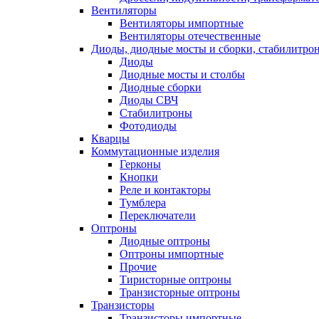
Вентиляторы
Вентиляторы импортные
Вентиляторы отечественные
Диоды, диодные мосты и сборки, стабилитро
Диоды
Диодные мосты и столбы
Диодные сборки
Диоды СВЧ
Стабилитроны
Фотодиоды
Кварцы
Коммутационные изделия
Герконы
Кнопки
Реле и контакторы
Тумблера
Переключатели
Оптроны
Диодные оптроны
Оптроны импортные
Прочие
Тиристорные оптроны
Транзисторные оптроны
Транзисторы
Транзисторы импортные