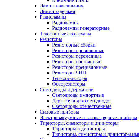
Клеммники имп.
Лампы накаливания
Линии задержки
Радиолампы
Радиолампы
Радиолампы генераторные
Телефонные аксессуары
Резисторы
Резисторные сборки
Резисторы проволочные
Резисторы переменные
Резисторы постоянные
Резисторы прецизионные
Резисторы ЧИП
Терморезисторы
Фоторезисторы
Светодиоды и держатели
Светодиоды импортные
Держатели для светодиодов
Светодиоды отечественные
Силовые приборы
Электровакуумные и газоразрядные приборы
Тиристоры, симисторы и динисторы
Тиристоры и динисторы
Тиристоры, симисторы и динисторы им